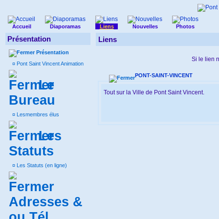
Accueil
Diaporamas
Liens
Nouvelles
Photos
Présentation
Liens
Présentation
Si le lien
¤
Pont Saint Vincent Animation
PONT-SAINT-VINCENT
Le
Tout sur la Ville de Pont Saint Vincent.
Bureau
¤
Lesmembres élus
Les
Statuts
¤
Les Statuts (en ligne)
Adresses &
ou Tél.