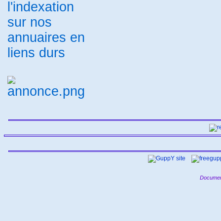
annuaire thématique
Annuaire
-
de sites et de flux RSS
Créer un
-
site
annuaire referencement lien
-
référencement site
Annuaire
-
-
généraliste gratuit
publiref
-
-
Annuaire Vol de papillon
-
Annuaire Généraliste Européen
-
SinusCom
annuaire
-
mediaphane
Annuaire Paris
-
Métropole
Annuaire Magouilla
-
-
Looking4 Directory
Annuaire
-
-
Ref€uros
annuaire automatique
-
Annuaire Animaux Nature
-
-
-
referencement site
tout annuaire
-
labulle
Annuaire les liens
-
-
-
Annuaire cuisine gastronomie
-
Annuaire liens
referenceur site
-
internet
referencement rss
-
-
Annuaire Liens Web
chien-uvy
-
-
Annuaire Reference Liens
01
-
-
Annuaire
annuaire du sud
-
-
Annuaire de sites internet
-
MoteurFR
backlink
Annuaire
-
-
Golfe-Evasion
Loogic annuaire
-
sites et logiciels
référencement
-
gratuit
Votre site ici
Portail
-
-
-
Internet - Annuaire et moteur de
recherche
t'a tout ici
hit
-
-
annuaire
annuaire
-
référencement
Annuaire.Infos-
-
Pratiques
annudrive
Annuaire
-
-
source
Annuaire Tourisme
-
Karuphoto
Annuaire Portail
-
Referencement
referencement
-
gratuit
Documen