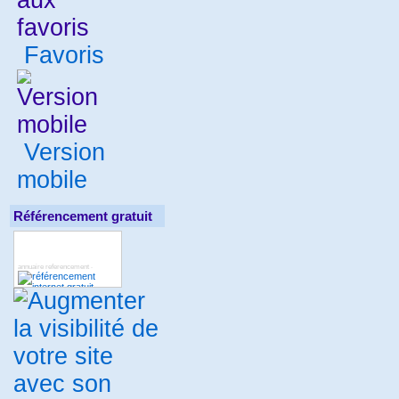
Favoris
Version
mobile
Référencement gratuit
annuaire referencement
-
deboref
annuaire gites
seoref
-
-
-
Annuaire internet : Tootrouver
-
-
annuaire gratuit
annuaire
-
immobilier
annuaire gratuit
-
-
annuaire lien dur
annuaire lien
-
dur
annuaire de site
finance
-
-
-
toto4
metamoteur
refurls
-
-
-
référencement garanti
annuaire
-
régional
Annuaire
-
Référencement Net
Annuaire
-
Généraliste Lecoute
annuaire
-
entreprise
Annuaire Millinet
-
-
annunet
annuaire gratuit
-
-