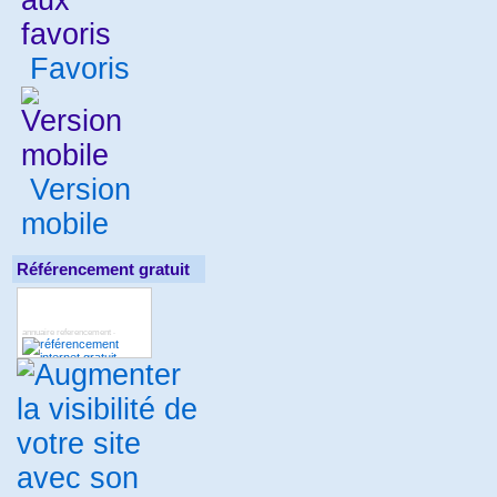
Favoris
Version
mobile
Référencement gratuit
annuaire referencement
-
deboref
annuaire gites
seoref
-
-
-
Annuaire internet : Tootrouver
-
-
annuaire gratuit
annuaire
-
immobilier
annuaire gratuit
-
-
annuaire lien dur
annuaire lien
-
dur
annuaire de site
finance
-
-
-
toto4
metamoteur
refurls
-
-
-
référencement garanti
annuaire
-
régional
Annuaire
-
Référencement Net
Annuaire
-
Généraliste Lecoute
annuaire
-
entreprise
Annuaire Millinet
-
-
annunet
annuaire gratuit
-
-