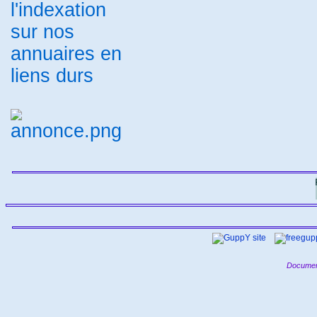
annuaire thématique
Annuaire
-
de sites et de flux RSS
Créer un
-
site
annuaire referencement lien
-
référencement site
Annuaire
-
-
généraliste gratuit
publiref
-
-
Annuaire Vol de papillon
-
Annuaire Généraliste Européen
-
SinusCom
annuaire
-
mediaphane
Annuaire Paris
-
Métropole
Annuaire Magouilla
-
-
Looking4 Directory
Annuaire
-
-
Ref€uros
annuaire automatique
-
Annuaire Animaux Nature
-
-
-
referencement site
tout annuaire
-
labulle
Annuaire les liens
-
-
-
Annuaire cuisine gastronomie
-
Annuaire liens
referenceur site
-
internet
referencement rss
-
-
Annuaire Liens Web
chien-uvy
-
-
Annuaire Reference Liens
01
-
-
Annuaire
annuaire du sud
-
-
Annuaire de sites internet
-
MoteurFR
backlink
Annuaire
-
-
Golfe-Evasion
Loogic annuaire
-
sites et logiciels
référencement
-
gratuit
Votre site ici
Portail
-
-
-
Internet - Annuaire et moteur de
recherche
t'a tout ici
hit
-
-
annuaire
annuaire
-
référencement
Annuaire.Infos-
-
Pratiques
annudrive
Annuaire
-
-
source
Annuaire Tourisme
-
Karuphoto
Annuaire Portail
-
Referencement
referencement
-
gratuit
Documen